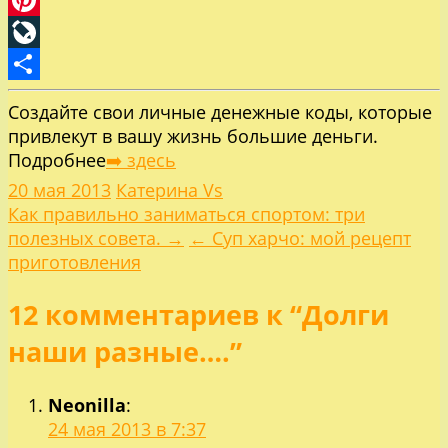
Pinterest
LiveJournal
Отправить
Создайте свои личные денежные коды, которые
привлекут в вашу жизнь большие деньги.
Подробнее
➡️ здесь
20 мая 2013
Катерина Vs
Навигация
Как правильно заниматься спортом: три
полезных совета. →
← Суп харчо: мой рецепт
по
приготовления
12 комментариев к “Долги
записям
наши разные….”
Neonilla
:
24 мая 2013 в 7:37