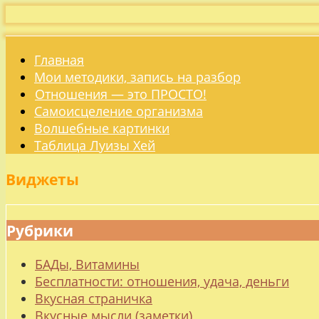
Главная
Мои методики, запись на разбор
Отношения — это ПРОСТО!
Самоисцеление организма
Волшебные картинки
Таблица Луизы Хей
Виджеты
Рубрики
БАДы, Витамины
Бесплатности: отношения, удача, деньги
Вкусная страничка
Вкусные мысли (заметки)