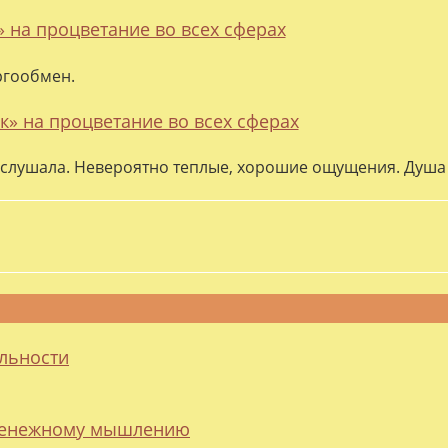
» на процветание во всех сферах
ргообмен.
к» на процветание во всех сферах
слушала. Невероятно теплые, хорошие ощущения. Душа 
альности
 денежному мышлению