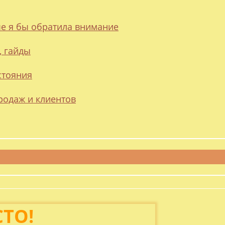
ые я бы обратила внимание
, гайды
стояния
родаж и клиентов
СТО!