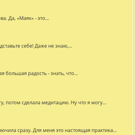
а. Да, «Маяк» - это…
дставьте себе! Даже не знаю,…
я большая радость - знать, что…
гу, потом сделала медитацию. Ну что я могу…
лючила сразу. Для меня это настоящая практика…