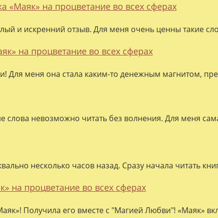
ка «Маяк» на процветание во всех сферах
лый и искренний отзыв. Для меня очень ценны такие слов
аяк» на процветание во всех сферах
ки! Для меня она стала каким-то денежным магнитом, пре
ие слова невозможно читать без волнения. Для меня сама
квально несколько часов назад. Сразу начала читать кни
к» на процветание во всех сферах
аяк»! Получила его вместе с "Магией Любви"! «Маяк» вк