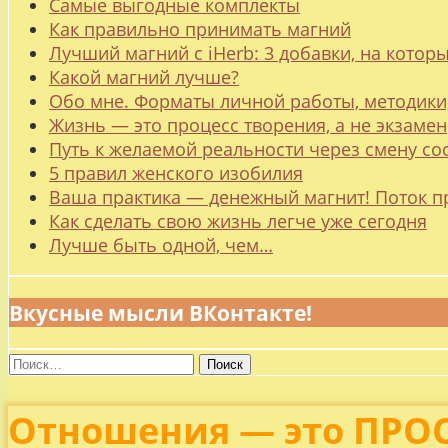
Самые выгодные комплекты
Как правильно принимать магний
Лучший магний с iHerb: 3 добавки, на котор
Какой магний лучше?
Обо мне. Форматы личной работы, методики
Жизнь — это процесс творения, а не экзамен
Путь к желаемой реальности через смену со
5 правил женского изобилия
Ваша практика — денежный магнит! Поток п
Как сделать свою жизнь легче уже сегодня
Лучше быть одной, чем…
Вкусные мысли ВКонтакте!
Найти:
Отношения — это ПРО