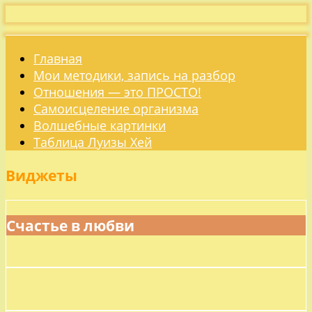
Главная
Мои методики, запись на разбор
Отношения — это ПРОСТО!
Самоисцеление организма
Волшебные картинки
Таблица Луизы Хей
Виджеты
Счастье в любви