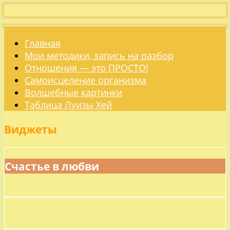
Главная
Мои методики, запись на разбор
Отношения — это ПРОСТО!
Самоисцеление организма
Волшебные картинки
Таблица Луизы Хей
Виджеты
Счастье в любви