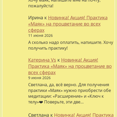
Хочу маяк, напишите мне на почту,
пожалуйста!
Ирина
к
Новинка! Акция! Практика
«Маяк» на процветание во всех
сферах
11 июня 2026
А сколько надо оплатить, напишите. Хочу
получить практику!
Катерина Vs
к
Новинка! Акция!
Практика «Маяк» на процветание во
всех сферах
9 июня 2026
Светлана, да, всё верно. Для получения
практики «Маяк» нужно приобрести обе
медитации: «Расширение» и «Ключ к
телу»❤️ Поверьте, эти две…
Светлана
к
Новинка! Акция! Практика