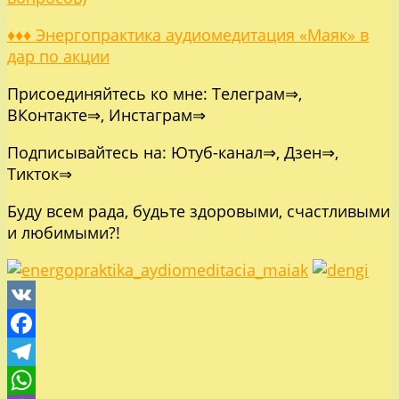
♦♦♦ Энергопрактика аудиомедитация «Маяк» в
дар по акции
Присоединяйтесь ко мне:
Телеграм⇒
,
ВКонтакте⇒
,
Инстаграм⇒
Подписывайтесь на:
Ютуб-канал⇒
,
Дзен⇒
,
Тикток⇒
Буду всем рада, будьте здоровыми, счастливыми
и любимыми?!
VK
Facebook
Telegram