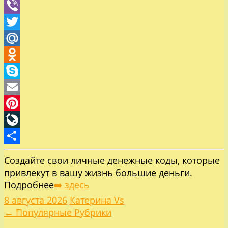
WhatsApp
Viber
Twitter
Mail.Ru
Odnoklassniki
Skype
Email
Pinterest
LiveJournal
Отправить
Создайте свои личные денежные коды, которые
привлекут в вашу жизнь большие деньги.
Подробнее
➡️ здесь
8 августа 2026
Катерина Vs
Навигация
← Популярные Рубрики