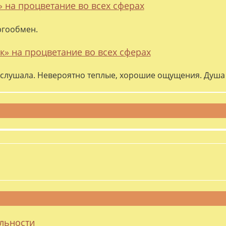
» на процветание во всех сферах
ргообмен.
к» на процветание во всех сферах
слушала. Невероятно теплые, хорошие ощущения. Душа 
альности