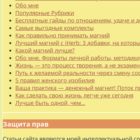
Обо мне
Популярные Рубрики
Бесплатные гайды по отношениям, удаче и
Самые выгодные комплекты
Как правильно принимать магний
Лучший магний с iHerb: 3 добавки, на котор
Какой магний лучше?
Обо мне. Форматы личной работы, методики
Жизнь — это процесс творения, а не экзамен
Путь к желаемой реальности через смену со
5 правил женского изобилия
Ваша практика — денежный магнит! Поток п
Как сделать свою жизнь легче уже сегодня
Лучше быть одной, чем…
Защита прав
Статьи сайта являются моей интеллектуальной с