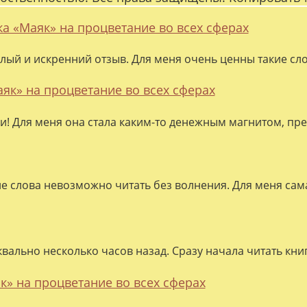
ка «Маяк» на процветание во всех сферах
лый и искренний отзыв. Для меня очень ценны такие слов
аяк» на процветание во всех сферах
ки! Для меня она стала каким-то денежным магнитом, пре
ие слова невозможно читать без волнения. Для меня сама
квально несколько часов назад. Сразу начала читать кни
к» на процветание во всех сферах