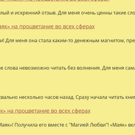
лый и искренний отзыв. Для меня очень ценны такие слов
аяк» на процветание во всех сферах
ки! Для меня она стала каким-то денежным магнитом, пре
ие слова невозможно читать без волнения. Для меня сама
квально несколько часов назад. Сразу начала читать кни
к» на процветание во всех сферах
аяк»! Получила его вместе с "Магией Любви"! «Маяк» вк