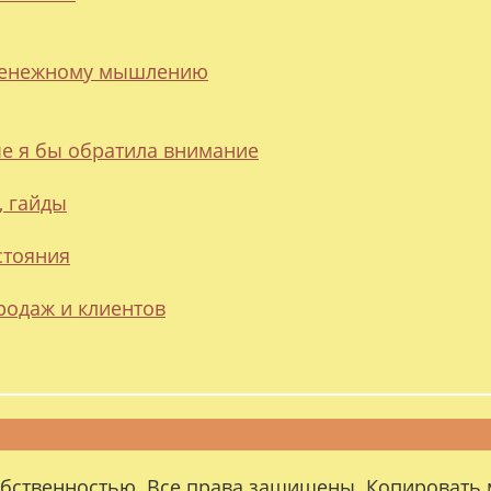
 денежному мышлению
ые я бы обратила внимание
, гайды
стояния
родаж и клиентов
обственностью. Все права защищены. Копировать 