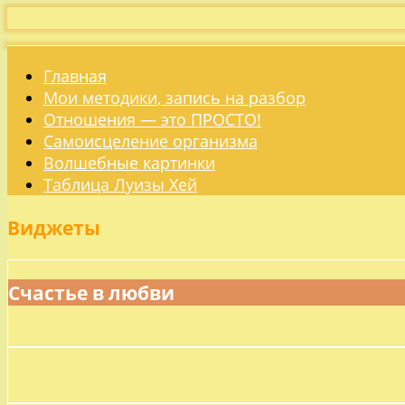
Главная
Мои методики, запись на разбор
Отношения — это ПРОСТО!
Самоисцеление организма
Волшебные картинки
Таблица Луизы Хей
Виджеты
Счастье в любви