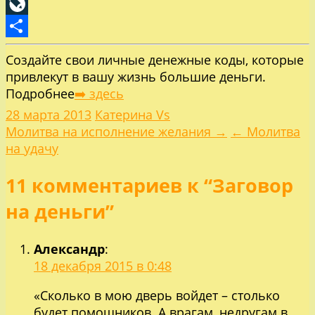
Pinterest
LiveJournal
Отправить
Создайте свои личные денежные коды, которые
привлекут в вашу жизнь большие деньги.
Подробнее
➡️ здесь
28 марта 2013
Катерина Vs
Навигация
Молитва на исполнение желания →
← Молитва
на удачу
по
11 комментариев к “Заговор
записям
на деньги”
Александр
:
18 декабря 2015 в 0:48
«Сколько в мою дверь войдет – столько
будет помощников. А врагам, недругам в