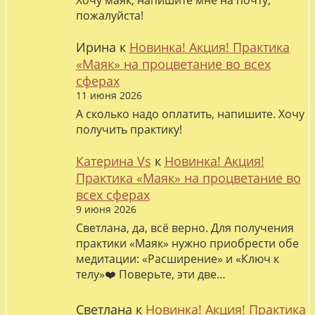
Хочу маяк, напишите мне на почту,
пожалуйста!
Ирина
к
Новинка! Акция! Практика
«Маяк» на процветание во всех
сферах
11 июня 2026
А сколько надо оплатить, напишите. Хочу
получить практику!
Катерина Vs
к
Новинка! Акция!
Практика «Маяк» на процветание во
всех сферах
9 июня 2026
Светлана, да, всё верно. Для получения
практики «Маяк» нужно приобрести обе
медитации: «Расширение» и «Ключ к
телу»❤️ Поверьте, эти две…
Светлана
к
Новинка! Акция! Практика