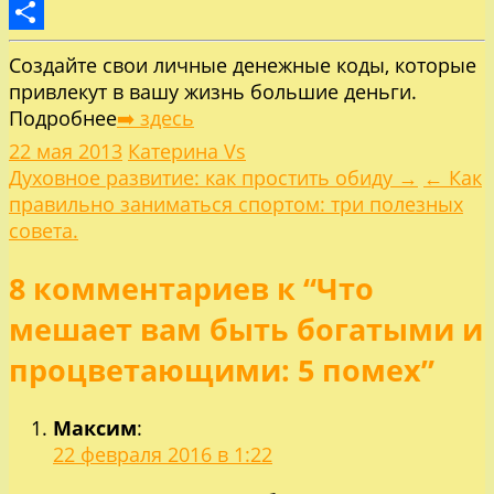
LiveJournal
Отправить
Создайте свои личные денежные коды, которые
привлекут в вашу жизнь большие деньги.
Подробнее
➡️ здесь
22 мая 2013
Катерина Vs
Навигация
Духовное развитие: как простить обиду →
← Как
правильно заниматься спортом: три полезных
по
совета.
8 комментариев к “Что
записям
мешает вам быть богатыми и
процветающими: 5 помех”
Максим
:
22 февраля 2016 в 1:22