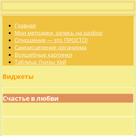
Главная
Мои методики, запись на разбор
Отношения — это ПРОСТО!
Самоисцеление организма
Волшебные картинки
Таблица Луизы Хей
Виджеты
Счастье в любви