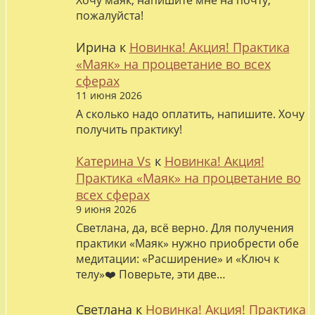
Хочу маяк, напишите мне на почту,
пожалуйста!
Ирина
к
Новинка! Акция! Практика
«Маяк» на процветание во всех
сферах
11 июня 2026
А сколько надо оплатить, напишите. Хочу
получить практику!
Катерина Vs
к
Новинка! Акция!
Практика «Маяк» на процветание во
всех сферах
9 июня 2026
Светлана, да, всё верно. Для получения
практики «Маяк» нужно приобрести обе
медитации: «Расширение» и «Ключ к
телу»❤️ Поверьте, эти две…
Светлана
к
Новинка! Акция! Практика