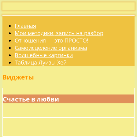
Главная
Мои методики, запись на разбор
Отношения — это ПРОСТО!
Самоисцеление организма
Волшебные картинки
Таблица Луизы Хей
Виджеты
Счастье в любви