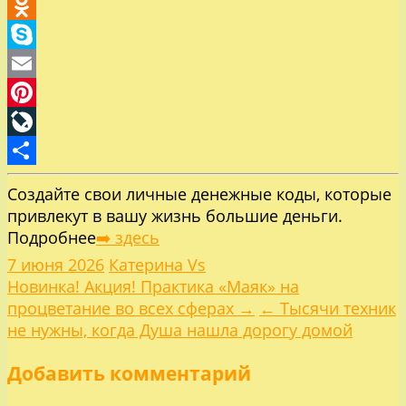
Mail.Ru
Odnoklassniki
Skype
Email
Pinterest
LiveJournal
Отправить
Создайте свои личные денежные коды, которые
привлекут в вашу жизнь большие деньги.
Подробнее
➡️ здесь
7 июня 2026
Катерина Vs
Навигация
Новинка! Акция! Практика «Маяк» на
процветание во всех сферах →
← Тысячи техник
по
не нужны, когда Душа нашла дорогу домой
Добавить комментарий
записям