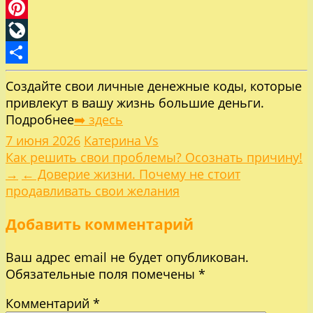
Email
Pinterest
LiveJournal
Отправить
Создайте свои личные денежные коды, которые
привлекут в вашу жизнь большие деньги.
Подробнее
➡️ здесь
7 июня 2026
Катерина Vs
Навигация
Как решить свои проблемы? Осознать причину!
→
← Доверие жизни. Почему не стоит
по
продавливать свои желания
Добавить комментарий
записям
Ваш адрес email не будет опубликован.
Обязательные поля помечены
*
Комментарий
*