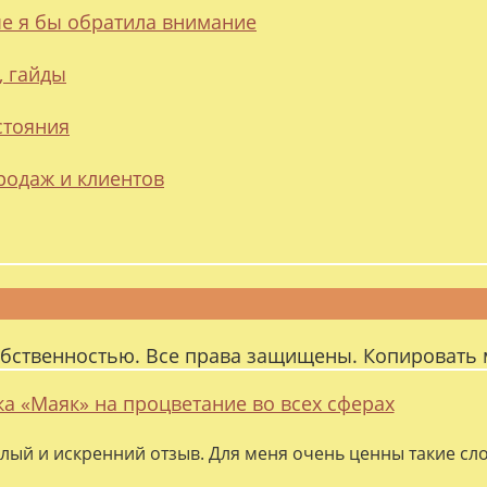
ые я бы обратила внимание
, гайды
стояния
родаж и клиентов
обственностью. Все права защищены. Копировать 
ка «Маяк» на процветание во всех сферах
лый и искренний отзыв. Для меня очень ценны такие слов