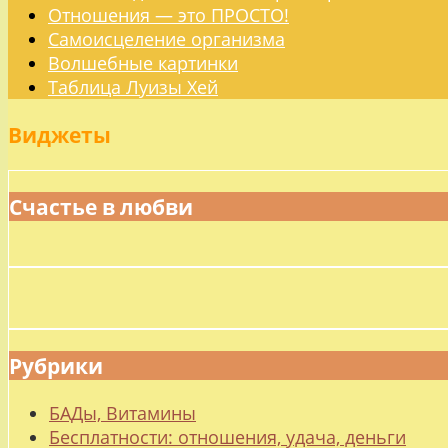
Отношения — это ПРОСТО!
Самоисцеление организма
Волшебные картинки
Таблица Луизы Хей
Виджеты
Счастье в любви
Рубрики
БАДы, Витамины
Бесплатности: отношения, удача, деньги