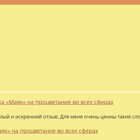
ка «Маяк» на процветание во всех сферах
лый и искренний отзыв. Для меня очень ценны такие слов
аяк» на процветание во всех сферах