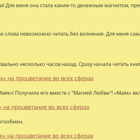
ки! Для меня она стала каким-то денежным магнитом, пре
ие слова невозможно читать без волнения. Для меня сама
квально несколько часов назад. Сразу начала читать кни
к» на процветание во всех сферах
аяк»! Получила его вместе с "Магией Любви"! «Маяк» вк
» на процветание во всех сферах
ргообмен.
к» на процветание во всех сферах