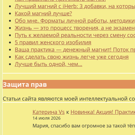
Лучший магний с iHerb: 3 добавки, на котор
Какой магний лучше?
Обо мне. Форматы личной работы, методики
Жизнь — это процесс творения, а не экзамен
Путь к желаемой реальности через смену со
5 правил женского изобилия
Ваша практика — денежный магнит! Поток п
Как сделать свою жизнь легче уже сегодня
Лучше быть одной, чем…
Защита прав
Статьи сайта являются моей интеллектуальной с
Катерина Vs
к
Новинка! Акция! Практи
14 июля 2026
Мария, спасибо вам огромное за такой тёп