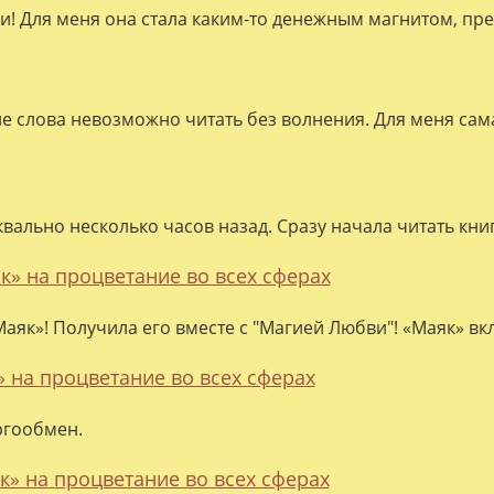
ки! Для меня она стала каким-то денежным магнитом, пре
ие слова невозможно читать без волнения. Для меня сама
квально несколько часов назад. Сразу начала читать кни
к» на процветание во всех сферах
аяк»! Получила его вместе с "Магией Любви"! «Маяк» вк
» на процветание во всех сферах
ргообмен.
к» на процветание во всех сферах