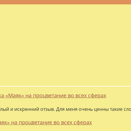
ка «Маяк» на процветание во всех сферах
лый и искренний отзыв. Для меня очень ценны такие слов
аяк» на процветание во всех сферах