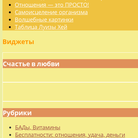
Отношения — это ПРОСТО!
Самоисцеление организма
Волшебные картинки
Таблица Луизы Хей
Виджеты
Счастье в любви
Рубрики
БАДы, Витамины
Бесплатности: отношения, удача, деньги