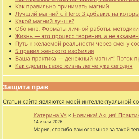
Как правильно принимать магний
Лучший магний с iHerb: 3 добавки, на котор
Какой магний лучше?
Обо мне. Форматы личной работы, методики
Жизнь — это процесс творения, а не экзамен
Путь к желаемой реальности через смену со
5 правил женского изобилия
Ваша практика — денежный магнит! Поток п
Как сделать свою жизнь легче уже сегодня
Защита прав
Статьи сайта являются моей интеллектуальной с
Катерина Vs
к
Новинка! Акция! Практи
14 июля 2026
Мария, спасибо вам огромное за такой тёп