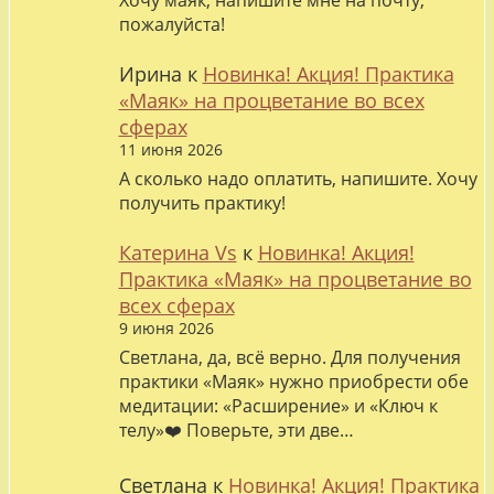
Хочу маяк, напишите мне на почту,
пожалуйста!
Ирина
к
Новинка! Акция! Практика
«Маяк» на процветание во всех
сферах
11 июня 2026
А сколько надо оплатить, напишите. Хочу
получить практику!
Катерина Vs
к
Новинка! Акция!
Практика «Маяк» на процветание во
всех сферах
9 июня 2026
Светлана, да, всё верно. Для получения
практики «Маяк» нужно приобрести обе
медитации: «Расширение» и «Ключ к
телу»❤️ Поверьте, эти две…
Светлана
к
Новинка! Акция! Практика