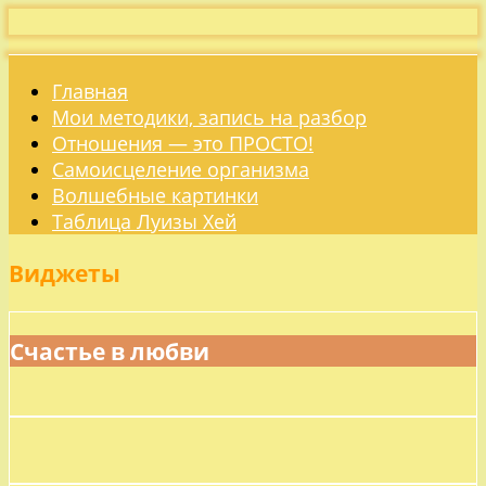
Главная
Мои методики, запись на разбор
Отношения — это ПРОСТО!
Самоисцеление организма
Волшебные картинки
Таблица Луизы Хей
Виджеты
Счастье в любви