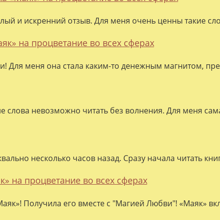
лый и искренний отзыв. Для меня очень ценны такие слов
аяк» на процветание во всех сферах
ки! Для меня она стала каким-то денежным магнитом, пре
ие слова невозможно читать без волнения. Для меня сама
квально несколько часов назад. Сразу начала читать кни
к» на процветание во всех сферах
аяк»! Получила его вместе с "Магией Любви"! «Маяк» вк