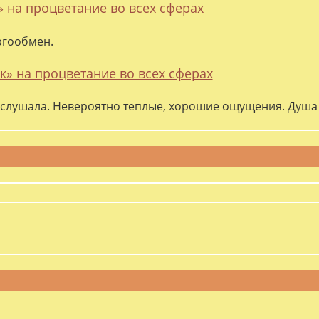
» на процветание во всех сферах
ргообмен.
к» на процветание во всех сферах
слушала. Невероятно теплые, хорошие ощущения. Душа 