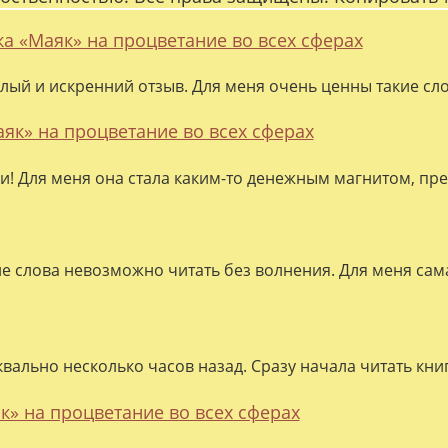
ка «Маяк» на процветание во всех сферах
лый и искренний отзыв. Для меня очень ценны такие слов
аяк» на процветание во всех сферах
ки! Для меня она стала каким-то денежным магнитом, пре
ие слова невозможно читать без волнения. Для меня сама
квально несколько часов назад. Сразу начала читать кни
к» на процветание во всех сферах