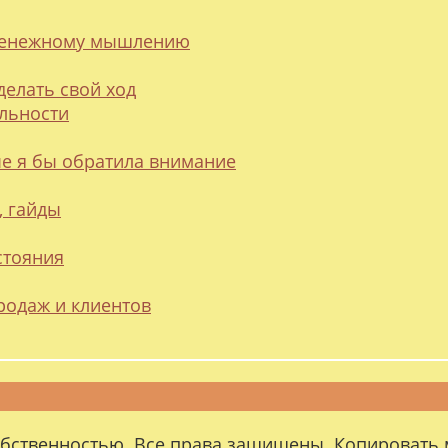
 денежному мышлению
делать свой ход
альности
ые я бы обратила внимание
, гайды
стояния
родаж и клиентов
обственностью. Все права защищены. Копировать 