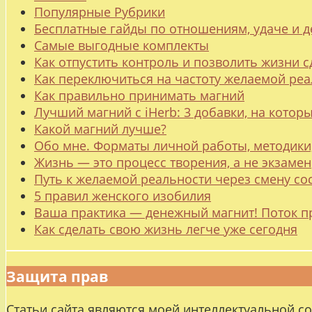
Популярные Рубрики
Бесплатные гайды по отношениям, удаче и
Самые выгодные комплекты
Как отпустить контроль и позволить жизни с
Как переключиться на частоту желаемой ре
Как правильно принимать магний
Лучший магний с iHerb: 3 добавки, на котор
Какой магний лучше?
Обо мне. Форматы личной работы, методики
Жизнь — это процесс творения, а не экзамен
Путь к желаемой реальности через смену со
5 правил женского изобилия
Ваша практика — денежный магнит! Поток п
Как сделать свою жизнь легче уже сегодня
Защита прав
Статьи сайта являются моей интеллектуальной с