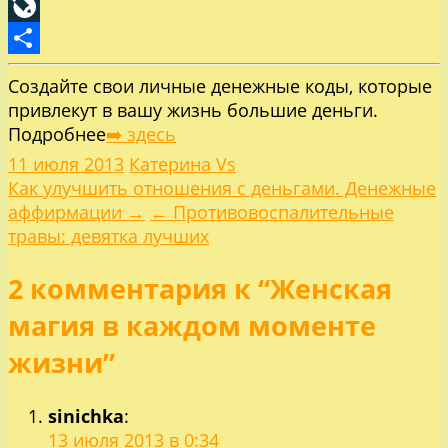
Pinterest
LiveJournal
Отправить
Создайте свои личные денежные коды, которые
привлекут в вашу жизнь большие деньги.
Подробнее
➡️ здесь
11 июля 2013
Катерина Vs
Навигация
Как улучшить отношения с деньгами. Денежные
аффирмации →
← Противовоспалительные
по
травы: девятка лучших
2 комментария к “Женская
записям
магия в каждом моменте
жизни”
sinichka
:
13 июля 2013 в 0:34