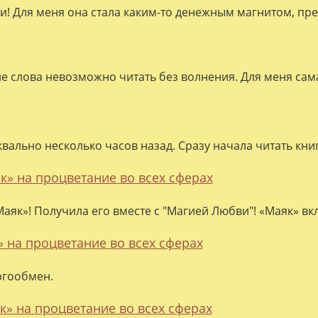
ки! Для меня она стала каким-то денежным магнитом, пре
ие слова невозможно читать без волнения. Для меня сама
квально несколько часов назад. Сразу начала читать кни
к» на процветание во всех сферах
аяк»! Получила его вместе с "Магией Любви"! «Маяк» вк
» на процветание во всех сферах
ргообмен.
к» на процветание во всех сферах