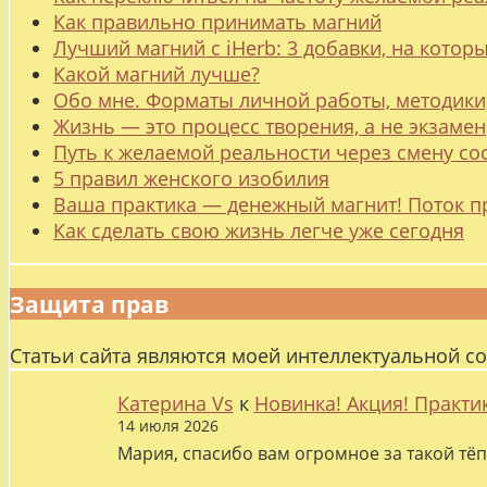
Как правильно принимать магний
Лучший магний с iHerb: 3 добавки, на котор
Какой магний лучше?
Обо мне. Форматы личной работы, методики
Жизнь — это процесс творения, а не экзамен
Путь к желаемой реальности через смену со
5 правил женского изобилия
Ваша практика — денежный магнит! Поток п
Как сделать свою жизнь легче уже сегодня
Защита прав
Статьи сайта являются моей интеллектуальной с
Катерина Vs
к
Новинка! Акция! Практи
14 июля 2026
Мария, спасибо вам огромное за такой тёп