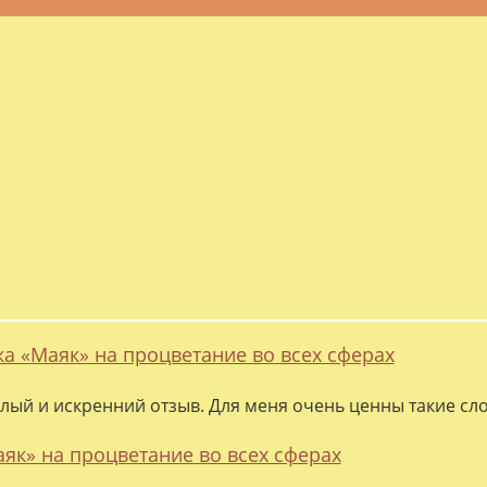
ка «Маяк» на процветание во всех сферах
лый и искренний отзыв. Для меня очень ценны такие слов
аяк» на процветание во всех сферах