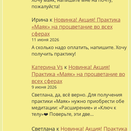
Хочу маяк, напишите мне на почту,
пожалуйста!
Ирина
к
Новинка! Акция! Практика
«Маяк» на процветание во всех
сферах
11 июня 2026
А сколько надо оплатить, напишите. Хочу
получить практику!
Катерина Vs
к
Новинка! Акция!
Практика «Маяк» на процветание во
всех сферах
9 июня 2026
Светлана, да, всё верно. Для получения
практики «Маяк» нужно приобрести обе
медитации: «Расширение» и «Ключ к
телу»❤️ Поверьте, эти две…
Светлана
к
Новинка! Акция! Практика