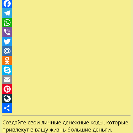
VK
Facebook
Telegram
WhatsApp
Viber
Twitter
Mail.Ru
Odnoklassniki
Skype
Email
Pinterest
LiveJournal
Отправить
Создайте свои личные денежные коды, которые
привлекут в вашу жизнь большие деньги.