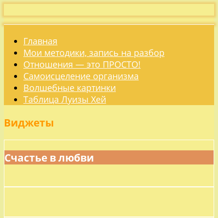
Главная
Мои методики, запись на разбор
Отношения — это ПРОСТО!
Самоисцеление организма
Волшебные картинки
Таблица Луизы Хей
Виджеты
Счастье в любви