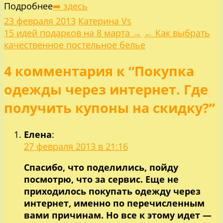
Подробнее
➡️ здесь
23 февраля 2013
Катерина Vs
Навигация
15 идей подарков на 8 марта →
← Как выбрать
качественное постельное белье
по
4 комментария к “Покупка
записям
одежды через интернет. Где
получить купоны на скидку?”
Елена
:
27 февраля 2013 в 21:16
Спасибо, что поделились, пойду
посмотрю, что за сервис. Еще не
приходилось покупать одежду через
интернет, именно по перечисленным
вами причинам. Но все к этому идет —