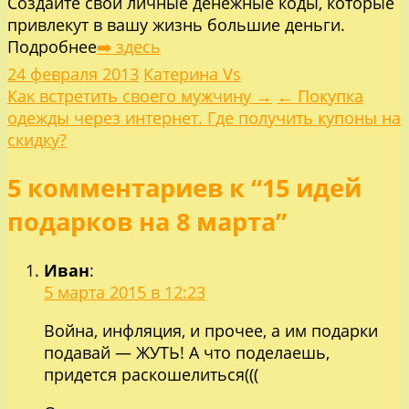
Создайте свои личные денежные коды, которые
привлекут в вашу жизнь большие деньги.
Подробнее
➡️ здесь
24 февраля 2013
Катерина Vs
Навигация
Как встретить своего мужчину →
← Покупка
одежды через интернет. Где получить купоны на
по
скидку?
5 комментариев к “15 идей
записям
подарков на 8 марта”
Иван
:
5 марта 2015 в 12:23
Война, инфляция, и прочее, а им подарки
подавай — ЖУТЬ! А что поделаешь,
придется раскошелиться(((