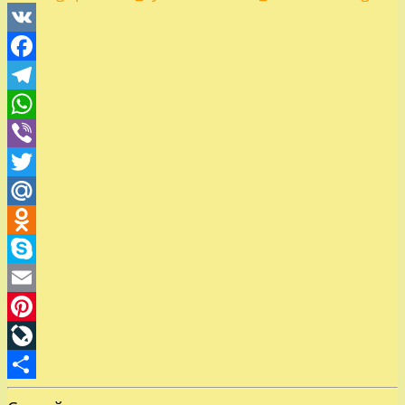
VK
Facebook
Telegram
WhatsApp
Viber
Twitter
Mail.Ru
Odnoklassniki
Skype
Email
Pinterest
LiveJournal
Отправить