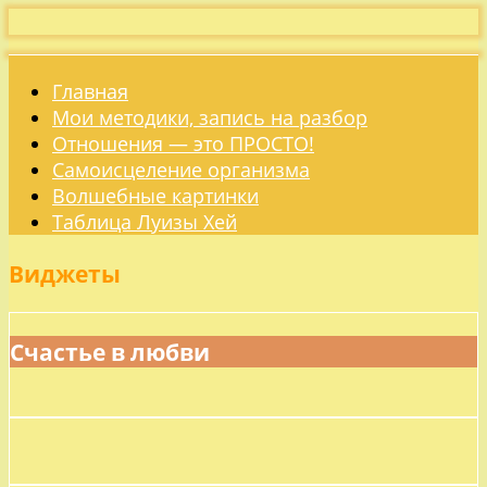
Главная
Мои методики, запись на разбор
Отношения — это ПРОСТО!
Самоисцеление организма
Волшебные картинки
Таблица Луизы Хей
Виджеты
Счастье в любви