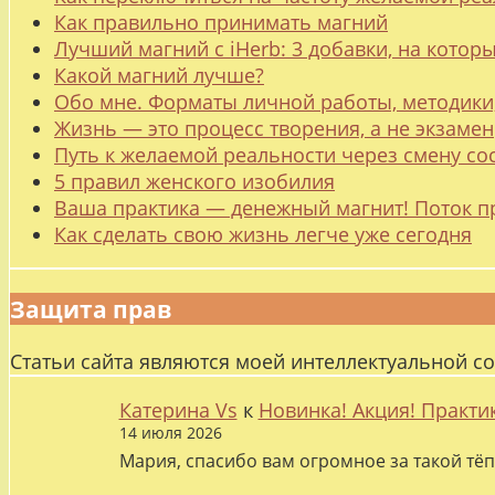
Как правильно принимать магний
Лучший магний с iHerb: 3 добавки, на котор
Какой магний лучше?
Обо мне. Форматы личной работы, методики
Жизнь — это процесс творения, а не экзамен
Путь к желаемой реальности через смену со
5 правил женского изобилия
Ваша практика — денежный магнит! Поток п
Как сделать свою жизнь легче уже сегодня
Защита прав
Статьи сайта являются моей интеллектуальной с
Катерина Vs
к
Новинка! Акция! Практи
14 июля 2026
Мария, спасибо вам огромное за такой тёп