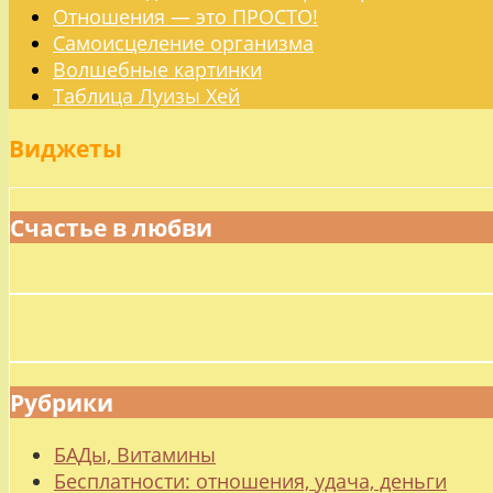
Отношения — это ПРОСТО!
Самоисцеление организма
Волшебные картинки
Таблица Луизы Хей
Виджеты
Счастье в любви
Рубрики
БАДы, Витамины
Бесплатности: отношения, удача, деньги