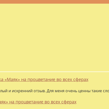
ка «Маяк» на процветание во всех сферах
лый и искренний отзыв. Для меня очень ценны такие слов
аяк» на процветание во всех сферах