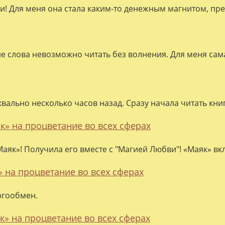
ки! Для меня она стала каким-то денежным магнитом, пре
ие слова невозможно читать без волнения. Для меня сама
квально несколько часов назад. Сразу начала читать кни
к» на процветание во всех сферах
аяк»! Получила его вместе с "Магией Любви"! «Маяк» вк
» на процветание во всех сферах
ргообмен.
к» на процветание во всех сферах