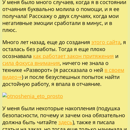
У меня было много случаев, когда я в состоянии
отчаяния буквально молила о помощи, и я ее
получала! Расскажу о двух случаях, когда мои
негативные эмоции сработали в минус, и в
плюс.
Много лет назад, еще до создания
этого сайта
, я
осталась без работы. Тогда я еще плохо
осознавала
как работает закон притяжения
и
сила фокуса внимания
, ничего не знала о
технике «Разворот» (я рассказала о ней
в своем
видео⇒
) и после безуспешных попыток найти
достойную работу, я впала в отчаяние.
У меня были некоторые накопления (подушка
безопасности, почему и зачем она обязательно
должна быть читайте
здесь
), также я писала
статьи на заказ, но тогда еще только начинала и