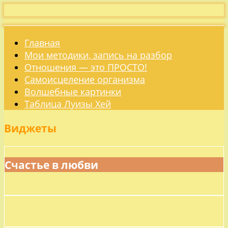
Главная
Мои методики, запись на разбор
Отношения — это ПРОСТО!
Самоисцеление организма
Волшебные картинки
Таблица Луизы Хей
Виджеты
Счастье в любви