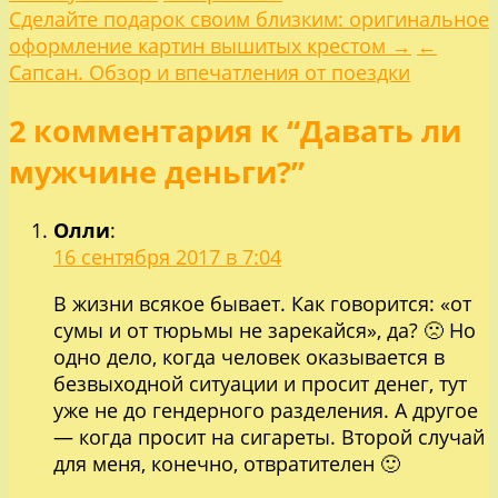
Навигация
Сделайте подарок своим близким: оригинальное
оформление картин вышитых крестом →
←
по
Сапсан. Обзор и впечатления от поездки
2 комментария к “Давать ли
записям
мужчине деньги?”
Олли
:
16 сентября 2017 в 7:04
В жизни всякое бывает. Как говорится: «от
сумы и от тюрьмы не зарекайся», да? 🙁 Но
одно дело, когда человек оказывается в
безвыходной ситуации и просит денег, тут
уже не до гендерного разделения. А другое
— когда просит на сигареты. Второй случай
для меня, конечно, отвратителен 🙂