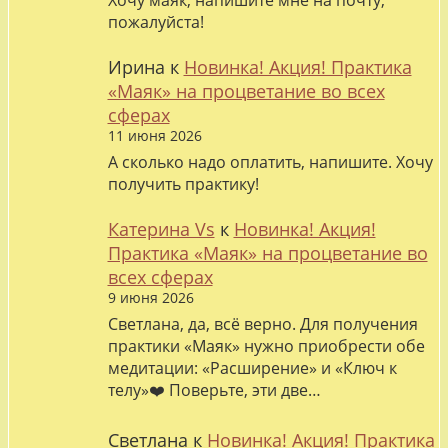
Хочу маяк, напишите мне на почту,
пожалуйста!
Ирина
к
Новинка! Акция! Практика
«Маяк» на процветание во всех
сферах
11 июня 2026
А сколько надо оплатить, напишите. Хочу
получить практику!
Катерина Vs
к
Новинка! Акция!
Практика «Маяк» на процветание во
всех сферах
9 июня 2026
Светлана, да, всё верно. Для получения
практики «Маяк» нужно приобрести обе
медитации: «Расширение» и «Ключ к
телу»❤️ Поверьте, эти две…
Светлана
к
Новинка! Акция! Практика