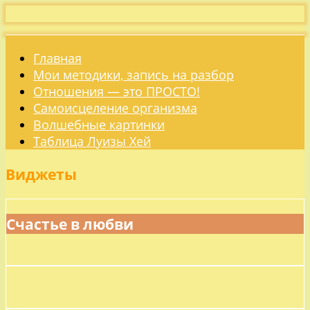
Главная
Мои методики, запись на разбор
Отношения — это ПРОСТО!
Самоисцеление организма
Волшебные картинки
Таблица Луизы Хей
Виджеты
Счастье в любви