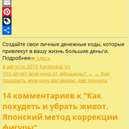
Skype
Email
Pinterest
LiveJournal
Отправить
Создайте свои личные денежные коды, которые
привлекут в вашу жизнь большие деньги.
Подробнее
➡️ здесь
4 августа 2015
Катерина Vs
Навигация
Что хочет мужчина от женщины? →
← Как
покорить мужчину взглядом: две техники
по
14 комментариев к “Как
записям
похудеть и убрать живот.
Японский метод коррекции
фигуры”