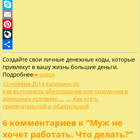
Odnoklassniki
Skype
Email
Pinterest
LiveJournal
Отправить
Создайте свои личные денежные коды, которые
привлекут в вашу жизнь большие деньги.
Подробнее
➡️ здесь
12 ноября 2014
Катерина Vs
Навигация
Как выполнить обертывание для похудения в
домашних условиях →
← Как стать
по
притягательной и обаятельной
6 комментариев к “Муж не
записям
хочет работать. Что делать?”