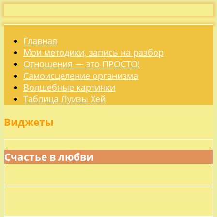
Главная
Мои методики, запись на разбор
Отношения — это ПРОСТО!
Самоисцеление организма
Волшебные картинки
Таблица Луизы Хей
Виджеты
Счастье в любви