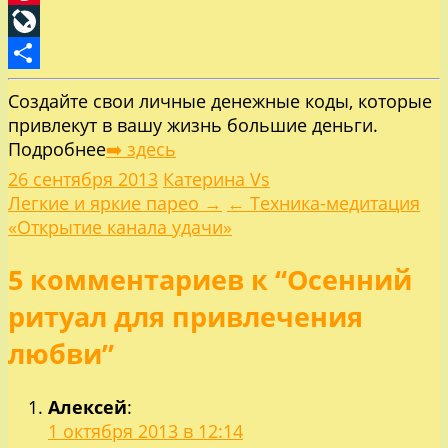
Pinterest
LiveJournal
Отправить
Создайте свои личные денежные коды, которые
привлекут в вашу жизнь большие деньги.
Подробнее
➡️ здесь
26 сентября 2013
Катерина Vs
Навигация
Легкие и яркие парео →
← Техника-медитация
«Открытие канала удачи»
по
5 комментариев к “Осенний
записям
ритуал для привлечения
любви”
Алексей
:
1 октября 2013 в 12:14