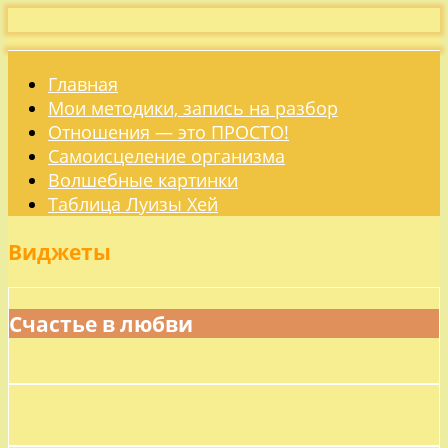
Главная
Мои методики, запись на разбор
Отношения — это ПРОСТО!
Самоисцеление организма
Волшебные картинки
Таблица Луизы Хей
Виджеты
Счастье в любви