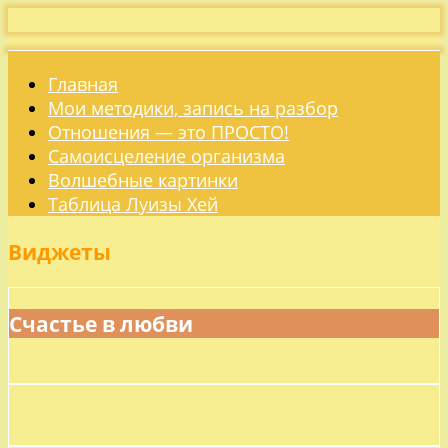
Главная
Мои методики, запись на разбор
Отношения — это ПРОСТО!
Самоисцеление организма
Волшебные картинки
Таблица Луизы Хей
Виджеты
Счастье в любви