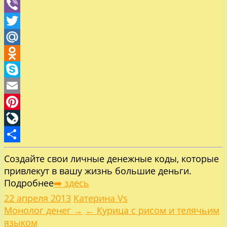
WhatsApp
Viber
Twitter
Mail.Ru
Odnoklassniki
Skype
Email
Pinterest
LiveJournal
Отправить
Создайте свои личные денежные коды, которые
привлекут в вашу жизнь большие деньги.
Подробнее
➡️ здесь
22 апреля 2013
Катерина Vs
Навигация
Монолог денег →
← Курица с рисом и телячьим
языком