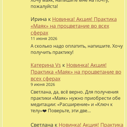
Хочу маяк, напишите мне на почту,
пожалуйста!
Ирина
к
Новинка! Акция! Практика
«Маяк» на процветание во всех
сферах
11 июня 2026
А сколько надо оплатить, напишите. Хочу
получить практику!
Катерина Vs
к
Новинка! Акция!
Практика «Маяк» на процветание во
всех сферах
9 июня 2026
Светлана, да, всё верно. Для получения
практики «Маяк» нужно приобрести обе
медитации: «Расширение» и «Ключ к
телу»❤️ Поверьте, эти две…
Светлана
к
Новинка! Акция! Практика