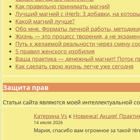
Как правильно принимать магний
Лучший магний с iHerb: 3 добавки, на котор
Какой магний лучше?
Обо мне. Форматы личной работы, методики
Жизнь — это процесс творения, а не экзамен
Путь к желаемой реальности через смену со
5 правил женского изобилия
Ваша практика — денежный магнит! Поток п
Как сделать свою жизнь легче уже сегодня
Защита прав
Статьи сайта являются моей интеллектуальной с
Катерина Vs
к
Новинка! Акция! Практи
14 июля 2026
Мария, спасибо вам огромное за такой тёп