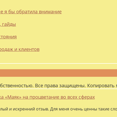
ые я бы обратила внимание
, гайды
стояния
родаж и клиентов
обственностью. Все права защищены. Копировать 
ка «Маяк» на процветание во всех сферах
лый и искренний отзыв. Для меня очень ценны такие слов