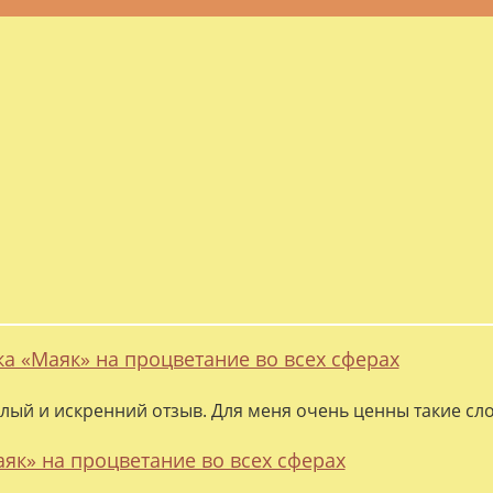
ка «Маяк» на процветание во всех сферах
лый и искренний отзыв. Для меня очень ценны такие слов
аяк» на процветание во всех сферах