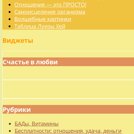
Отношения — это ПРОСТО!
Самоисцеление организма
Волшебные картинки
Таблица Луизы Хей
Виджеты
Счастье в любви
Рубрики
БАДы, Витамины
Бесплатности: отношения, удача, деньги