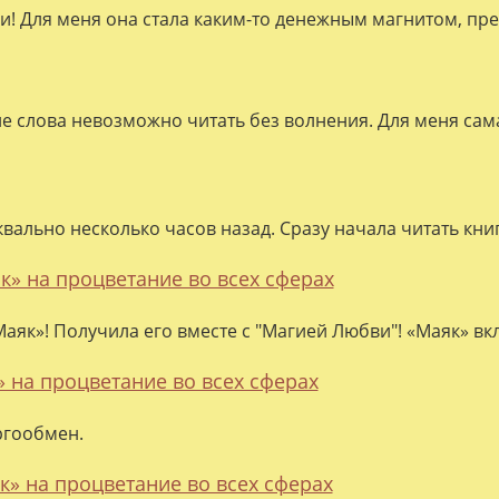
ки! Для меня она стала каким-то денежным магнитом, пре
ие слова невозможно читать без волнения. Для меня сама
квально несколько часов назад. Сразу начала читать кни
к» на процветание во всех сферах
аяк»! Получила его вместе с "Магией Любви"! «Маяк» вк
» на процветание во всех сферах
ргообмен.
к» на процветание во всех сферах