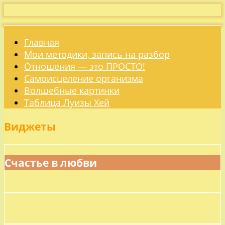
Главная
Мои методики, запись на разбор
Отношения — это ПРОСТО!
Самоисцеление организма
Волшебные картинки
Таблица Луизы Хей
Виджеты
Счастье в любви