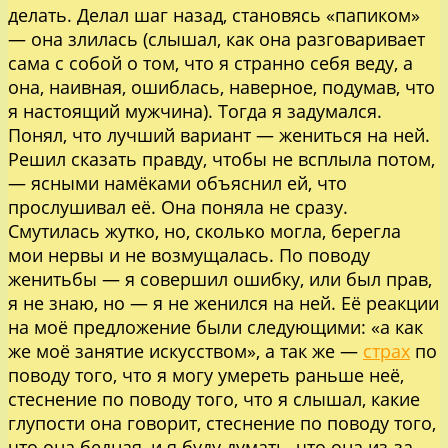
делать. Делал шаг назад, становясь «папиком»
— она злилась (слышал, как она разговаривает
сама с собой о том, что я странно себя веду, а
она, наивная, ошиблась, наверное, подумав, что
я настоящий мужчина). Тогда я задумался.
Понял, что лучший вариант — жениться на ней.
Решил сказать правду, чтобы не всплыла потом,
— ясными намёками объяснил ей, что
прослушивал её. Она поняла не сразу.
Смутилась жутко, но, сколько могла, берегла
мои нервы и не возмущалась. По поводу
женитьбы — я совершил ошибку, или был прав,
я не знаю, но — я не женился на ней. Её реакции
на моё предложение были следующими: «а как
же моё занятие искусством», а так же —
страх
по
поводу того, что я могу умереть раньше неё,
стеснение по поводу того, что я слышал, какие
глупости она говорит, стеснение по поводу того,
что она бедная, и я буду думать, что она из-за