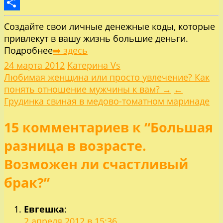
LiveJournal
Отправить
Создайте свои личные денежные коды, которые
привлекут в вашу жизнь большие деньги.
Подробнее
➡️ здесь
24 марта 2012
Катерина Vs
Навигация
Любимая женщина или просто увлечение? Как
понять отношение мужчины к вам? →
←
по
Грудинка свиная в медово-томатном маринаде
15 комментариев к “Большая
записям
разница в возрасте.
Возможен ли счастливый
брак?”
Евгешка
:
2 апреля 2012 в 15:36