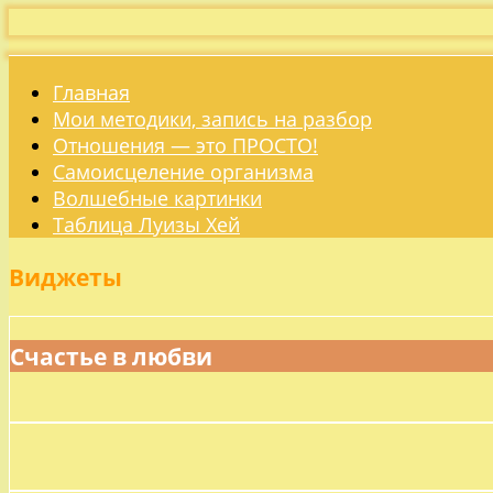
Главная
Мои методики, запись на разбор
Отношения — это ПРОСТО!
Самоисцеление организма
Волшебные картинки
Таблица Луизы Хей
Виджеты
Счастье в любви