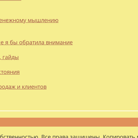
 денежному мышлению
ые я бы обратила внимание
, гайды
стояния
родаж и клиентов
обственностью. Все права защищены. Копировать 