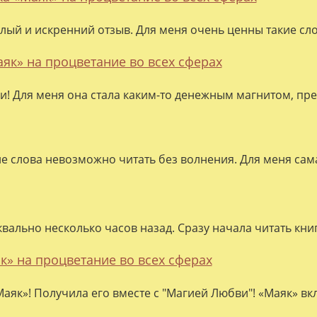
лый и искренний отзыв. Для меня очень ценны такие слов
аяк» на процветание во всех сферах
ки! Для меня она стала каким-то денежным магнитом, пре
ие слова невозможно читать без волнения. Для меня сама
квально несколько часов назад. Сразу начала читать кни
к» на процветание во всех сферах
аяк»! Получила его вместе с "Магией Любви"! «Маяк» вк