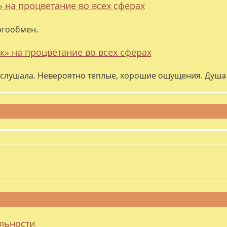
» на процветание во всех сферах
ргообмен.
к» на процветание во всех сферах
слушала. Невероятно теплые, хорошие ощущения. Душа 
альности