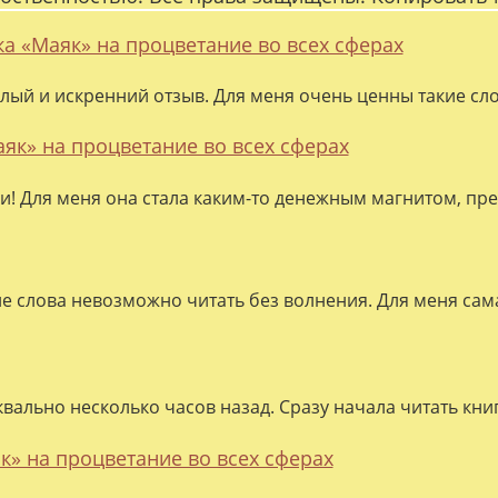
ка «Маяк» на процветание во всех сферах
лый и искренний отзыв. Для меня очень ценны такие слов
аяк» на процветание во всех сферах
ки! Для меня она стала каким-то денежным магнитом, пре
ие слова невозможно читать без волнения. Для меня сама
квально несколько часов назад. Сразу начала читать кни
к» на процветание во всех сферах