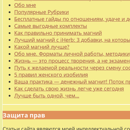
Обо мне
Популярные Рубрики
Бесплатные гайды по отношениям, удаче и
Самые выгодные комплекты
Как правильно принимать магний
Лучший магний с iHerb: 3 добавки, на котор
Какой магний лучше?
Обо мне. Форматы личной работы, методики
Жизнь — это процесс творения, а не экзамен
Путь к желаемой реальности через смену со
5 правил женского изобилия
Ваша практика — денежный магнит! Поток п
Как сделать свою жизнь легче уже сегодня
Лучше быть одной, чем…
Защита прав
Статьи сайта являются моей интеллектуальной с