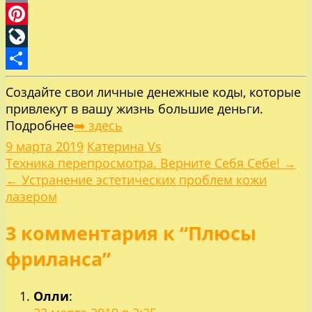
Email
Pinterest
LiveJournal
Отправить
Создайте свои личные денежные коды, которые
привлекут в вашу жизнь большие деньги.
Подробнее
➡️ здесь
9 марта 2019
Катерина Vs
Навигация
Техника перепросмотра. Верните Себя Себе! →
← Устранение эстетических проблем кожи
по
лазером
3 комментария к “Плюсы
записям
фриланса”
Олли
: