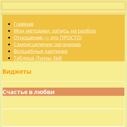
Главная
Мои методики, запись на разбор
Отношения — это ПРОСТО!
Самоисцеление организма
Волшебные картинки
Таблица Луизы Хей
Виджеты
Счастье в любви