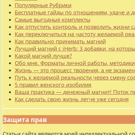
Популярные Рубрики
Бесплатные гайды по отношениям, удаче и
Самые выгодные комплекты
Как отпустить контроль и позволить жизни с
Как переключиться на частоту желаемой ре
Как правильно принимать магний
Лучший магний с iHerb: 3 добавки, на котор
Какой магний лучше?
Обо мне. Форматы личной работы, методики
Жизнь — это процесс творения, а не экзамен
Путь к желаемой реальности через смену со
5 правил женского изобилия
Ваша практика — денежный магнит! Поток п
Как сделать свою жизнь легче уже сегодня
Защита прав
Статьи сайта являются моей интеллектуальной с