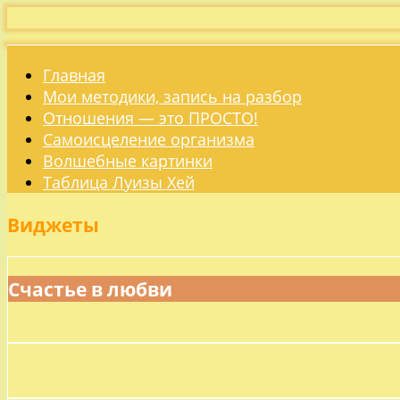
Главная
Мои методики, запись на разбор
Отношения — это ПРОСТО!
Самоисцеление организма
Волшебные картинки
Таблица Луизы Хей
Виджеты
Счастье в любви