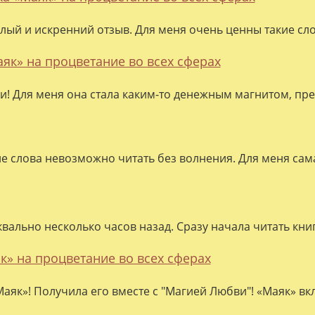
лый и искренний отзыв. Для меня очень ценны такие слов
аяк» на процветание во всех сферах
ки! Для меня она стала каким-то денежным магнитом, пре
ие слова невозможно читать без волнения. Для меня сама
квально несколько часов назад. Сразу начала читать кни
к» на процветание во всех сферах
аяк»! Получила его вместе с "Магией Любви"! «Маяк» вк