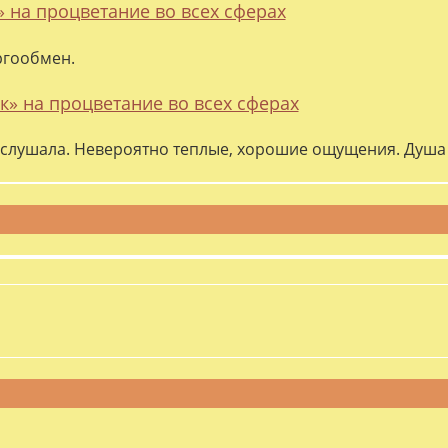
» на процветание во всех сферах
ргообмен.
к» на процветание во всех сферах
слушала. Невероятно теплые, хорошие ощущения. Душа 