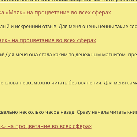
ка «Маяк» на процветание во всех сферах
лый и искренний отзыв. Для меня очень ценны такие слов
аяк» на процветание во всех сферах
ки! Для меня она стала каким-то денежным магнитом, пре
ие слова невозможно читать без волнения. Для меня сама
квально несколько часов назад. Сразу начала читать кни
к» на процветание во всех сферах