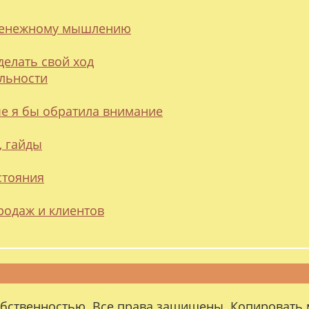
 денежному мышлению
делать свой ход
альности
ые я бы обратила внимание
, гайды
стояния
родаж и клиентов
обственностью. Все права защищены. Копировать 