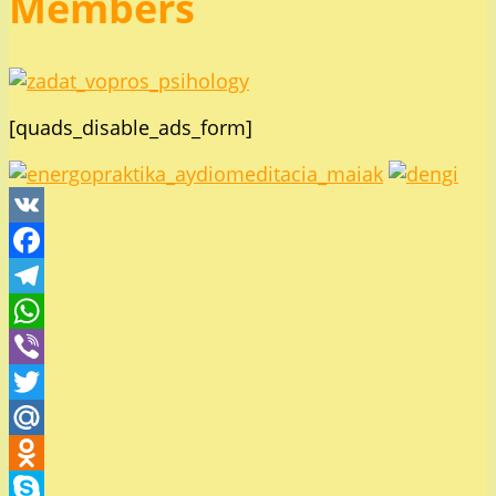
Members
[quads_disable_ads_form]
VK
Facebook
Telegram
WhatsApp
Viber
Twitter
Mail.Ru
Odnoklassniki