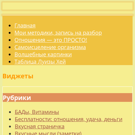
Главная
Мои методики, запись на разбор
Отношения — это ПРОСТО!
Самоисцеление организма
Волшебные картинки
Таблица Луизы Хей
Виджеты
Рубрики
БАДы, Витамины
Бесплатности: отношения, удача, деньги
Вкусная страничка
Вкусные мысли (заметки)