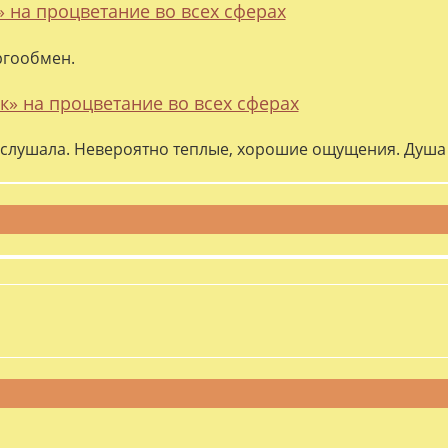
» на процветание во всех сферах
ргообмен.
к» на процветание во всех сферах
слушала. Невероятно теплые, хорошие ощущения. Душа 