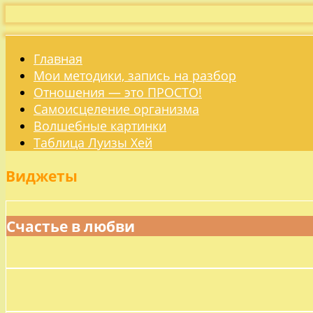
Главная
Мои методики, запись на разбор
Отношения — это ПРОСТО!
Самоисцеление организма
Волшебные картинки
Таблица Луизы Хей
Виджеты
Счастье в любви