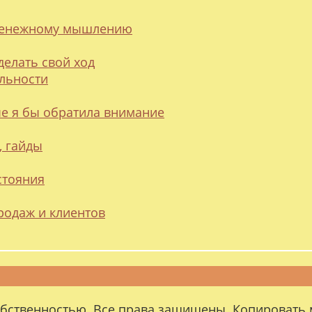
 денежному мышлению
делать свой ход
альности
ые я бы обратила внимание
, гайды
стояния
родаж и клиентов
обственностью. Все права защищены. Копировать 