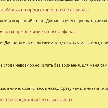
ка «Маяк» на процветание во всех сферах
лый и искренний отзыв. Для меня очень ценны такие слов
аяк» на процветание во всех сферах
ки! Для меня она стала каким-то денежным магнитом, пре
ие слова невозможно читать без волнения. Для меня сама
квально несколько часов назад. Сразу начала читать кни
к» на процветание во всех сферах