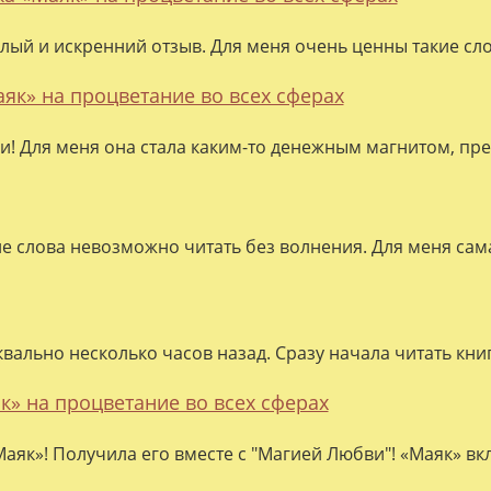
лый и искренний отзыв. Для меня очень ценны такие слов
аяк» на процветание во всех сферах
ки! Для меня она стала каким-то денежным магнитом, пре
ие слова невозможно читать без волнения. Для меня сама
квально несколько часов назад. Сразу начала читать кни
к» на процветание во всех сферах
аяк»! Получила его вместе с "Магией Любви"! «Маяк» вк