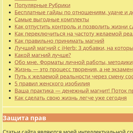
Популярные Рубрики
Бесплатные гайды по отношениям, удаче и
Самые выгодные комплекты
Как отпустить контроль и позволить жизни с
Как переключиться на частоту желаемой ре
Как правильно принимать магний
Лучший магний с iHerb: 3 добавки, на котор
Какой магний лучше?
Обо мне. Форматы личной работы, методики
Жизнь — это процесс творения, а не экзамен
Путь к желаемой реальности через смену со
5 правил женского изобилия
Ваша практика — денежный магнит! Поток п
Как сделать свою жизнь легче уже сегодня
Защита прав
Статьи сайта являются моей интеллектуальной с