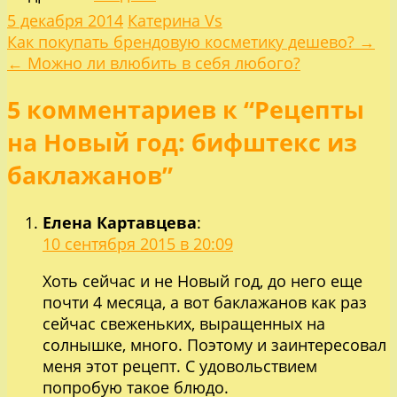
5 декабря 2014
Катерина Vs
Навигация
Как покупать брендовую косметику дешево? →
← Можно ли влюбить в себя любого?
по
5 комментариев к “Рецепты
записям
на Новый год: бифштекс из
баклажанов”
Елена Картавцева
:
10 сентября 2015 в 20:09
Хоть сейчас и не Новый год, до него еще
почти 4 месяца, а вот баклажанов как раз
сейчас свеженьких, выращенных на
солнышке, много. Поэтому и заинтересовал
меня этот рецепт. С удовольствием
попробую такое блюдо.