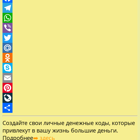
Facebook
Telegram
WhatsApp
Viber
Twitter
Mail.Ru
Odnoklassniki
Skype
Email
Pinterest
LiveJournal
Отправить
Создайте свои личные денежные коды, которые
привлекут в вашу жизнь большие деньги.
Подробнее
➡️ здесь