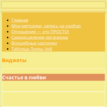
Главная
Мои методики, запись на разбор
Отношения — это ПРОСТО!
Самоисцеление организма
Волшебные картинки
Таблица Луизы Хей
Виджеты
Счастье в любви