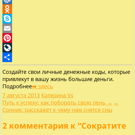
Mail.Ru
Odnoklassniki
Skype
Email
Pinterest
LiveJournal
Отправить
Создайте свои личные денежные коды, которые
привлекут в вашу жизнь большие деньги.
Подробнее
➡️ здесь
7 августа 2013
Катерина Vs
Навигация
Путь к успеху: как побороть свою лень →
←
Сонник: расскажет к чему нам снятся сны
по
2 комментария к “Сократите