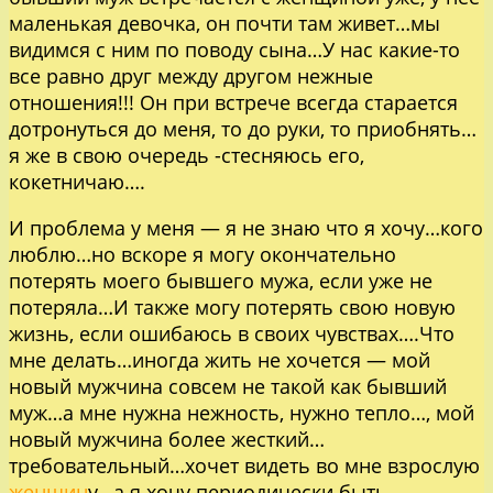
маленькая девочка, он почти там живет…мы
видимся с ним по поводу сына…У нас какие-то
все равно друг между другом нежные
отношения!!! Он при встрече всегда старается
дотронуться до меня, то до руки, то приобнять…
я же в свою очередь -стесняюсь его,
кокетничаю….
И проблема у меня — я не знаю что я хочу…кого
люблю…но вскоре я могу окончательно
потерять моего бывшего мужа, если уже не
потеряла…И также могу потерять свою новую
жизнь, если ошибаюсь в своих чувствах….Что
мне делать…иногда жить не хочется — мой
новый мужчина совсем не такой как бывший
муж…а мне нужна нежность, нужно тепло…, мой
новый мужчина более жесткий…
требовательный…хочет видеть во мне взрослую
женщин
у…а я хочу периодически быть