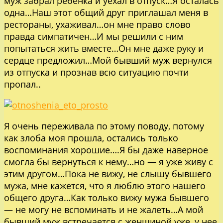
муж забрал ребенка и уехал в отпуск…Я осталась
одна…Наш этот общий друг приглашал меня в
рестораны, ухаживал…он мне право слово
правда симпатичен…И мы решили с ним
попытаться жить вместе…Он мне даже руку и
сердце предложил…Мой бывший муж вернулся
из отпуска и прознав всю ситуацию почти
пропал..
Я очень переживала по этому поводу, потому
как злоба моя прошла, остались только
воспоминания хорошие….Я бы даже наверное
смогла бы вернуться к нему…но — я уже живу с
этим другом…Пока не вижу, не слышу бывшего
мужа, мне кажется, что я люблю этого нашего
общего друга…Как только вижу мужа бывшего
— не могу не вспоминать и не жалеть…А мой
бывший муж встречается с женщиной уже, у нее