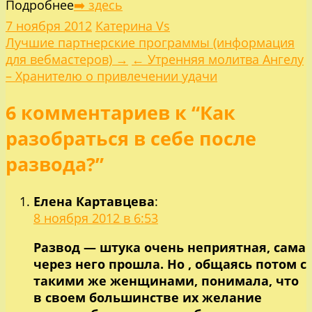
Подробнее
➡️ здесь
7 ноября 2012
Катерина Vs
Навигация
Лучшие партнерские программы (информация
для вебмастеров) →
← Утренняя молитва Ангелу
по
– Хранителю о привлечении удачи
6 комментариев к “Как
записям
разобраться в себе после
развода?”
Елена Картавцева
:
8 ноября 2012 в 6:53
Развод — штука очень неприятная, сама
через него прошла. Но , общаясь потом с
такими же женщинами, понимала, что
в своем большинстве их желание