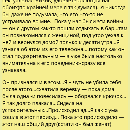
сексуальная жизнь, удовлетворяющая нас
обоих(по крайней мере я так думала)…я никогда
бы даже не подумала, что его что-то не
устраивало во мне. Пока у нас были эти войны
— он с другом как-то пошли отдыхать в бар…там
он познакомился с женщиной, под утро уехал к
ней и вернулся домой только к десяти утра…Я
узнала об этом из его телефона….потому как он
стал подозрительным — я уже была настолько
внимательна к его поведению-сразу все
узнавала.
Он признался и в этом…Я – чуть не убила себя
после этого…схватила веревку — пока дома
была одна -и повесилась — оборвался крючок…
Я так долго плакала…Сидела на
успокоительных…Происходил ад…Я как с ума
сошла в этот период… Пока это происходило —
этот наш общий друг(кстати он был женат)