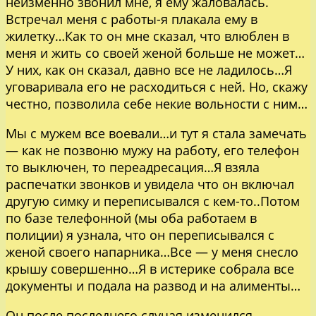
неизменно звонил мне, я ему жаловалась.
Встречал меня с работы-я плакала ему в
жилетку…Как то он мне сказал, что влюблен в
меня и жить со своей женой больше не может…
У них, как он сказал, давно все не ладилось…Я
уговаривала его не расходиться с ней. Но, скажу
честно, позволила себе некие вольности с ним…
Мы с мужем все воевали…и тут я стала замечать
— как не позвоню мужу на работу, его телефон
то выключен, то переадресация…Я взяла
распечатки звонков и увидела что он включал
другую симку и переписывался с кем-то..Потом
по базе телефонной (мы оба работаем в
полиции) я узнала, что он переписывался с
женой своего напарника…Все — у меня снесло
крышу совершенно…Я в истерике собрала все
документы и подала на развод и на алименты…
Он после последнего случая изменился