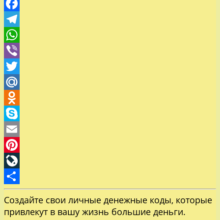
VK
Facebook
Telegram
WhatsApp
Viber
Twitter
Mail.Ru
Odnoklassniki
Skype
Email
Pinterest
LiveJournal
Отправить
Создайте свои личные денежные коды, которые
привлекут в вашу жизнь большие деньги.