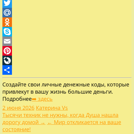
Viber
Twitter
Mail.Ru
Odnoklassniki
Skype
Email
Pinterest
LiveJournal
Отправить
Создайте свои личные денежные коды, которые
привлекут в вашу жизнь большие деньги.
Подробнее
➡️ здесь
2 июня 2026
Катерина Vs
Навигация
Тысячи техник не нужны, когда Душа нашла
дорогу домой →
← Мир откликается на ваше
по
состояние!