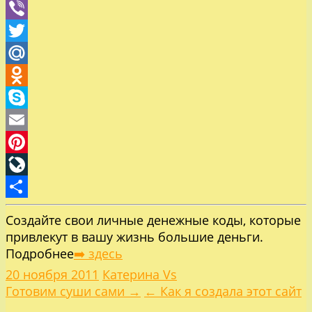
WhatsApp
Viber
Twitter
Mail.Ru
Odnoklassniki
Skype
Email
Pinterest
LiveJournal
Отправить
Создайте свои личные денежные коды, которые
привлекут в вашу жизнь большие деньги.
Подробнее
➡️ здесь
20 ноября 2011
Катерина Vs
Навигация
Готовим суши сами →
← Как я создала этот сайт