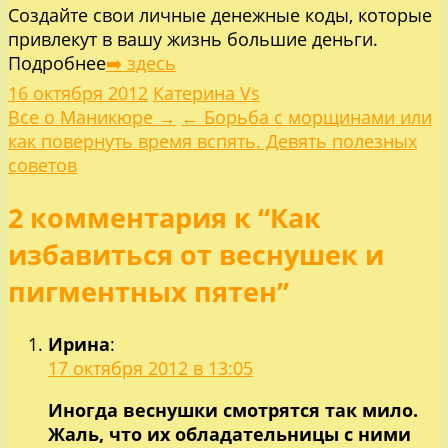
Создайте свои личные денежные коды, которые
привлекут в вашу жизнь большие деньги.
Подробнее
➡️ здесь
16 октября 2012
Катерина Vs
Навигация
Все о Маникюре →
← Борьба с морщинами или
как повернуть время вспять. Девять полезных
по
советов
2 комментария к “Как
записям
избавиться от веснушек и
пигментных пятен”
Ирина
:
17 октября 2012 в 13:05
Иногда веснушки смотрятся так мило.
Жаль, что их обладательницы с ними