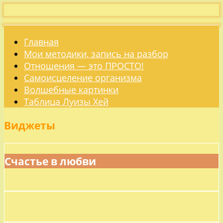
Главная
Мои методики, запись на разбор
Отношения — это ПРОСТО!
Самоисцеление организма
Волшебные картинки
Таблица Луизы Хей
Виджеты
Счастье в любви