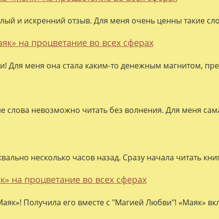
лый и искренний отзыв. Для меня очень ценны такие слов
аяк» на процветание во всех сферах
ки! Для меня она стала каким-то денежным магнитом, пре
ие слова невозможно читать без волнения. Для меня сама
квально несколько часов назад. Сразу начала читать кни
к» на процветание во всех сферах
аяк»! Получила его вместе с "Магией Любви"! «Маяк» вк