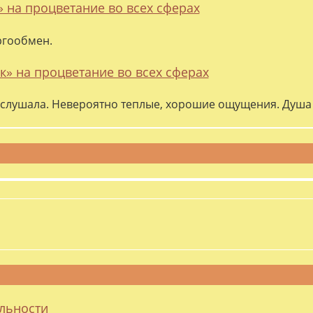
» на процветание во всех сферах
ргообмен.
к» на процветание во всех сферах
слушала. Невероятно теплые, хорошие ощущения. Душа 
альности