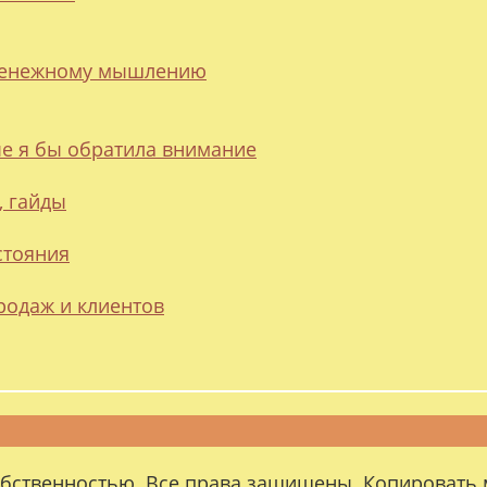
 денежному мышлению
ые я бы обратила внимание
, гайды
стояния
родаж и клиентов
обственностью. Все права защищены. Копировать 