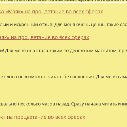
ка «Маяк» на процветание во всех сферах
лый и искренний отзыв. Для меня очень ценны такие слов
аяк» на процветание во всех сферах
ки! Для меня она стала каким-то денежным магнитом, пре
ие слова невозможно читать без волнения. Для меня сама
квально несколько часов назад. Сразу начала читать кни
к» на процветание во всех сферах