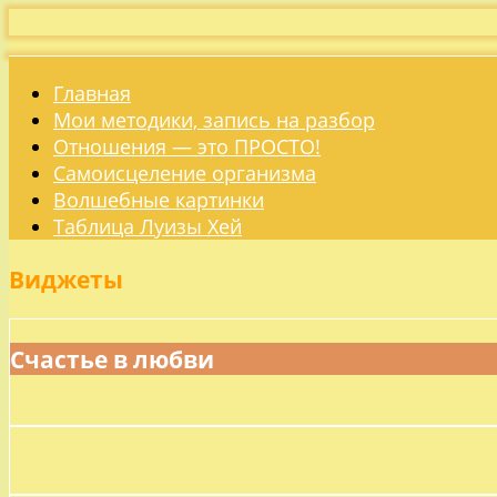
Главная
Мои методики, запись на разбор
Отношения — это ПРОСТО!
Самоисцеление организма
Волшебные картинки
Таблица Луизы Хей
Виджеты
Счастье в любви