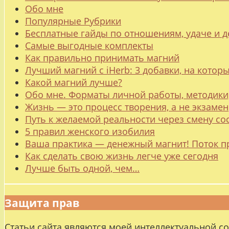
Обо мне
Популярные Рубрики
Бесплатные гайды по отношениям, удаче и
Самые выгодные комплекты
Как правильно принимать магний
Лучший магний с iHerb: 3 добавки, на котор
Какой магний лучше?
Обо мне. Форматы личной работы, методики
Жизнь — это процесс творения, а не экзамен
Путь к желаемой реальности через смену со
5 правил женского изобилия
Ваша практика — денежный магнит! Поток п
Как сделать свою жизнь легче уже сегодня
Лучше быть одной, чем…
Защита прав
Статьи сайта являются моей интеллектуальной с