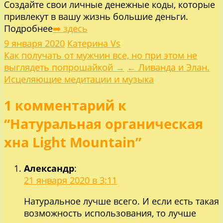
Создайте свои личные денежные коды, которые
привлекут в вашу жизнь большие деньги.
Подробнее
➡️ здесь
9 января 2020
Катерина Vs
Навигация
Как получать от мужчин все, но при этом не
выглядеть попрошайкой →
← Ливанда и Элан.
по
Исцеляющие медитации и музыка
1 комментарий к
записям
“Натуральная органическая
хна Light Mountain”
Александр
:
21 января 2020 в 3:11
Натуральное лучше всего. И если есть такая
возможность использования, то лучше