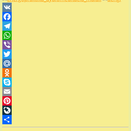
VK
Facebook
Telegram
WhatsApp
Viber
Twitter
Mail.Ru
Odnoklassniki
Skype
Email
Pinterest
LiveJournal
Отправить