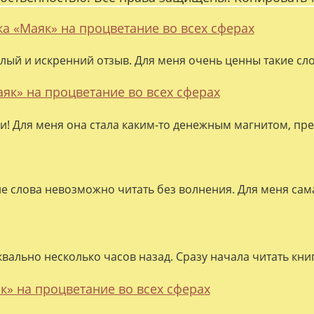
ка «Маяк» на процветание во всех сферах
лый и искренний отзыв. Для меня очень ценны такие слов
аяк» на процветание во всех сферах
ки! Для меня она стала каким-то денежным магнитом, пре
ие слова невозможно читать без волнения. Для меня сама
квально несколько часов назад. Сразу начала читать кни
к» на процветание во всех сферах