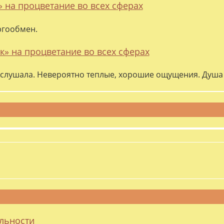
» на процветание во всех сферах
ргообмен.
к» на процветание во всех сферах
слушала. Невероятно теплые, хорошие ощущения. Душа 
альности