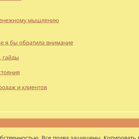
 денежному мышлению
ые я бы обратила внимание
, гайды
стояния
родаж и клиентов
обственностью. Все права защищены. Копировать 