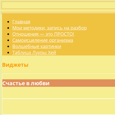
Главная
Мои методики, запись на разбор
Отношения — это ПРОСТО!
Самоисцеление организма
Волшебные картинки
Таблица Луизы Хей
Виджеты
Счастье в любви