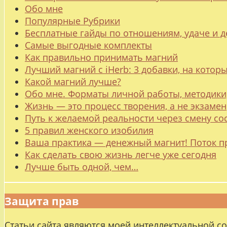
Обо мне
Популярные Рубрики
Бесплатные гайды по отношениям, удаче и
Самые выгодные комплекты
Как правильно принимать магний
Лучший магний с iHerb: 3 добавки, на котор
Какой магний лучше?
Обо мне. Форматы личной работы, методики
Жизнь — это процесс творения, а не экзамен
Путь к желаемой реальности через смену со
5 правил женского изобилия
Ваша практика — денежный магнит! Поток п
Как сделать свою жизнь легче уже сегодня
Лучше быть одной, чем…
Защита прав
Статьи сайта являются моей интеллектуальной с