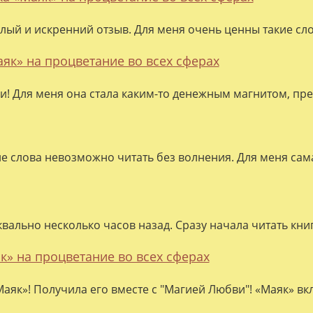
лый и искренний отзыв. Для меня очень ценны такие слов
аяк» на процветание во всех сферах
ки! Для меня она стала каким-то денежным магнитом, пре
ие слова невозможно читать без волнения. Для меня сама
квально несколько часов назад. Сразу начала читать кни
к» на процветание во всех сферах
аяк»! Получила его вместе с "Магией Любви"! «Маяк» вк