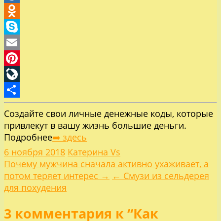
Mail.Ru
Odnoklassniki
Skype
Email
Pinterest
LiveJournal
Отправить
Создайте свои личные денежные коды, которые
привлекут в вашу жизнь большие деньги.
Подробнее
➡️ здесь
6 ноября 2018
Катерина Vs
Навигация
Почему мужчина сначала активно ухаживает, а
потом теряет интерес →
← Смузи из сельдерея
по
для похудения
3 комментария к “Как
записям