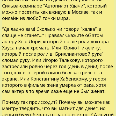
Сильва-семинаре “Автопилот Удачи”, который
можно посетить как вживую в Москве, так и
онлайн из любой точки мира.
“Да ладно вам! Сколько ни говори ”халва”, а
слаще не станет…” Правда? Скажите об этом
актеру Хью Лори, который после роли доктора
Хауса начал хромать. Или Юрию Никулину,
который после роли в “Бриллиантовой руке”
сломал руку. Или Игорю Талькову, которого
застрелили ровно через год (день в день!) после
того, как его герой в кино был застрелен на
экране. Или Константину Хабенскому, у героя
которого в фильме жена умерла от рака, хотя
сам актер в то время даже еще не был женат.
Почему так происходит? Почему вы можете как
мантру твердить, что вы магнит для денег, но
деньги будут бежать от вас со всех ног? А другой