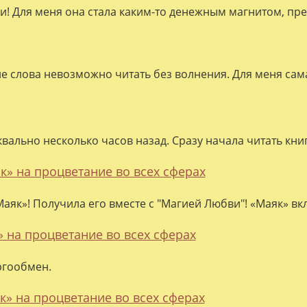
ки! Для меня она стала каким-то денежным магнитом, пре
ие слова невозможно читать без волнения. Для меня сама
квально несколько часов назад. Сразу начала читать кни
к» на процветание во всех сферах
аяк»! Получила его вместе с "Магией Любви"! «Маяк» вк
» на процветание во всех сферах
ргообмен.
к» на процветание во всех сферах