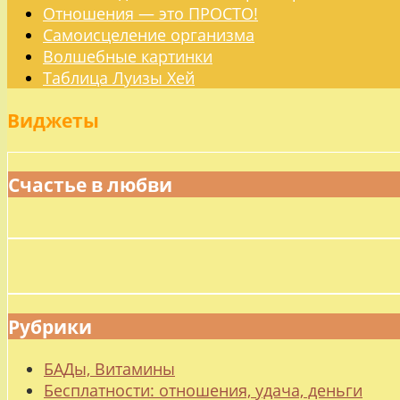
Отношения — это ПРОСТО!
Самоисцеление организма
Волшебные картинки
Таблица Луизы Хей
Виджеты
Счастье в любви
Рубрики
БАДы, Витамины
Бесплатности: отношения, удача, деньги