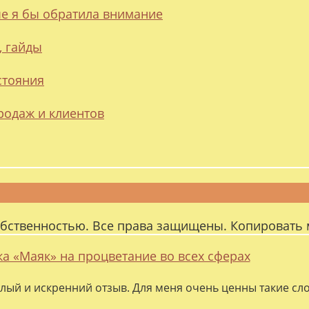
ые я бы обратила внимание
, гайды
стояния
родаж и клиентов
обственностью. Все права защищены. Копировать 
ка «Маяк» на процветание во всех сферах
лый и искренний отзыв. Для меня очень ценны такие слов