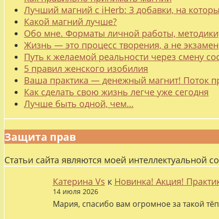
Лучший магний с iHerb: 3 добавки, на котор
Какой магний лучше?
Обо мне. Форматы личной работы, методики
Жизнь — это процесс творения, а не экзамен
Путь к желаемой реальности через смену со
5 правил женского изобилия
Ваша практика — денежный магнит! Поток п
Как сделать свою жизнь легче уже сегодня
Лучше быть одной, чем…
Защита прав
Статьи сайта являются моей интеллектуальной с
Катерина Vs
к
Новинка! Акция! Практи
14 июля 2026
Мария, спасибо вам огромное за такой тёп