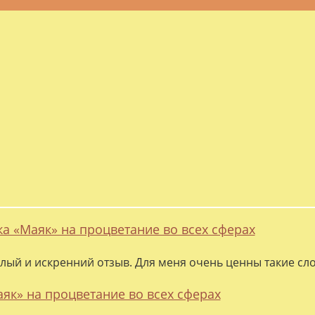
ка «Маяк» на процветание во всех сферах
лый и искренний отзыв. Для меня очень ценны такие слов
аяк» на процветание во всех сферах