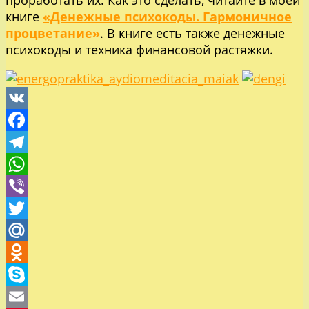
книге
«Денежные психокоды. Гармоничное
процветание»
. В книге есть также денежные
психокоды и техника финансовой растяжки.
VK
Facebook
Telegram
WhatsApp
Viber
Twitter
Mail.Ru
Odnoklassniki
Skype